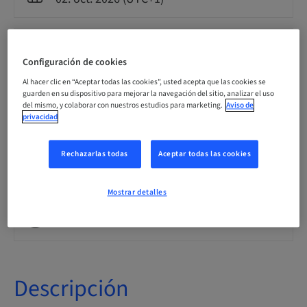
Idioma
Español
Configuración de cookies
Al hacer clic en “Aceptar todas las cookies”, usted acepta que las cookies se
guarden en su dispositivo para mejorar la navegación del sitio, analizar el uso
Puntos
del mismo, y colaborar con nuestros estudios para marketing.
Aviso de
0.00 Puntos
privacidad
Rechazarlas todas
Aceptar todas las cookies
Método de entrega
Clase teórica
Mostrar detalles
Público
Descripción