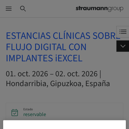
ESTANCIAS CLÍNICAS SOBRE
FLUJO DIGITAL CON
IMPLANTES iEXCEL
01. oct. 2026 – 02. oct. 2026 |
Hondarribia, Gipuzkoa, España
Estado
reservable