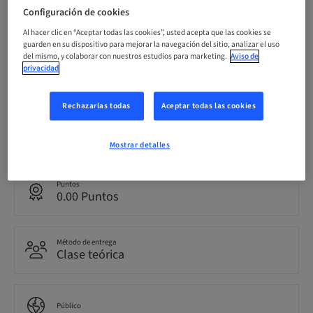
Fecha límite de registro
Configuración de cookies
02. oct. 2026 (UTC+1)
Al hacer clic en “Aceptar todas las cookies”, usted acepta que las cookies se
guarden en su dispositivo para mejorar la navegación del sitio, analizar el uso
del mismo, y colaborar con nuestros estudios para marketing.
Aviso de
privacidad
Precio por participante (se aplican impuestos locales)
EUR 2000.00
Rechazarlas todas
Aceptar todas las cookies
Idioma
Español
Mostrar detalles
Puntos
0.00 Puntos
Método de entrega
Clase teórica
Público