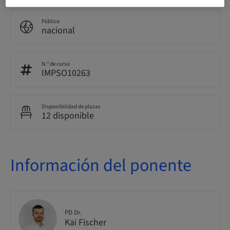
Público
nacional
N.º de curso
IMPSO10263
Disponibilidad de plazas
12 disponible
Información del ponente
PD Dr.
Kai Fischer