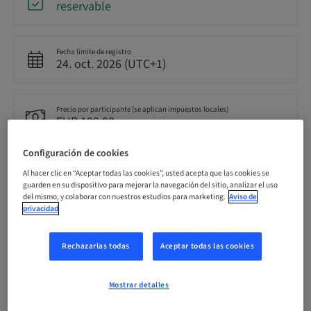
reservable
Fecha límite de registro
24. oct. 2026 (UTC+1)
Precio por participante (se aplican impuestos locales)
EUR 199.00
Configuración de cookies
Idioma
Al hacer clic en “Aceptar todas las cookies”, usted acepta que las cookies se
Alemán
guarden en su dispositivo para mejorar la navegación del sitio, analizar el uso
del mismo, y colaborar con nuestros estudios para marketing.
Aviso de
privacidad
Puntos
8.00 Puntos
Rechazarlas todas
Aceptar todas las cookies
Método de entrega
Mostrar detalles
Clase teórica con práctica