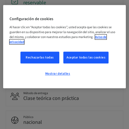
reservable
Configuración de cookies
Fecha límite de registro
09. oct. 2026 (UTC+1)
Al hacer clic en “Aceptar todas las cookies”, usted acepta que las cookies se
guarden en su dispositivo para mejorar la navegación del sitio, analizar el uso
del mismo, y colaborar con nuestros estudios para marketing.
Aviso de
privacidad
Idioma
Alemán
Rechazarlas todas
Aceptar todas las cookies
Puntos
0.00 Puntos
Mostrar detalles
Método de entrega
Clase teórica con práctica
Público
nacional