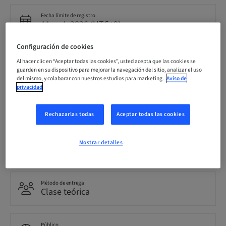
Fecha límite de registro
11. oct. 2026 (UTC+9)
Configuración de cookies
Precio por participante (se aplican impuestos locales)
Al hacer clic en “Aceptar todas las cookies”, usted acepta que las cookies se
JPY 5000.00
guarden en su dispositivo para mejorar la navegación del sitio, analizar el uso
del mismo, y colaborar con nuestros estudios para marketing.
Aviso de
privacidad
Idioma
Japonés
Rechazarlas todas
Aceptar todas las cookies
Puntos
Mostrar detalles
0.00 Puntos
Método de entrega
Clase teórica
Público