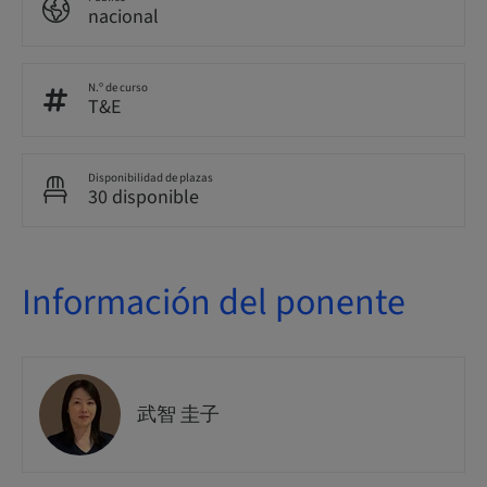
nacional
N.º de curso
T&E
Disponibilidad de plazas
30 disponible
Información del ponente
武智 圭子