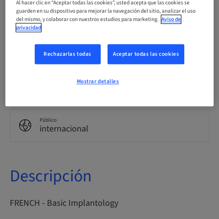
Al hacer clic en “Aceptar todas las cookies”, usted acepta que las cookies se
Francés
guarden en su dispositivo para mejorar la navegación del sitio, analizar el uso
del mismo, y colaborar con nuestros estudios para marketing.
Aviso de
privacidad
Puntos
0.00 Puntos
Rechazarlas todas
Aceptar todas las cookies
Método de entrega
Mostrar detalles
eLearning
Público
internacional
Descripción
FRENCH - Basic Implantology