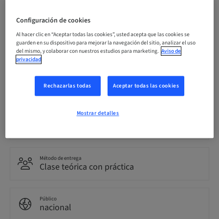
reservable
Configuración de cookies
Al hacer clic en “Aceptar todas las cookies”, usted acepta que las cookies se
Fecha límite de registro
guarden en su dispositivo para mejorar la navegación del sitio, analizar el uso
21. oct. 2026 (UTC+1)
del mismo, y colaborar con nuestros estudios para marketing.
Aviso de
privacidad
Idioma
Alemán
Rechazarlas todas
Aceptar todas las cookies
Mostrar detalles
Puntos
0.00 Puntos
Método de entrega
Clase teórica con práctica
Público
nacional