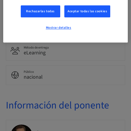
Alemán
Rechazarlas todas
Aceptar todas las cookies
Puntos
0.00 Puntos
Mostrar detalles
Método de entrega
eLearning
Público
nacional
Información del ponente