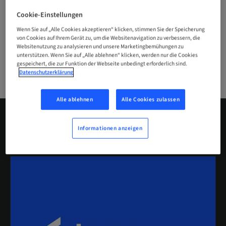
Dentallaboren, Patienten, Angestellten, Partnern,
zahnmedizinischen Netzwerken und der
Cookie-Einstellungen
internationalen zahnmedizinischen Gemeinschaft
Wenn Sie auf „Alle Cookies akzeptieren“ klicken, stimmen Sie der Speicherung
aufbauen.
von Cookies auf Ihrem Gerät zu, um die Websitenavigation zu verbessern, die
Websitenutzung zu analysieren und unsere Marketingbemühungen zu
unterstützen. Wenn Sie auf „Alle ablehnen“ klicken, werden nur die Cookies
MEHR ERFAHREN
gespeichert, die zur Funktion der Webseite unbedingt erforderlich sind.
Datenschutzerklärung
Alle ablehnen
Alle Cookies zulassen
Patienten-Websites
Informationen anzeigen