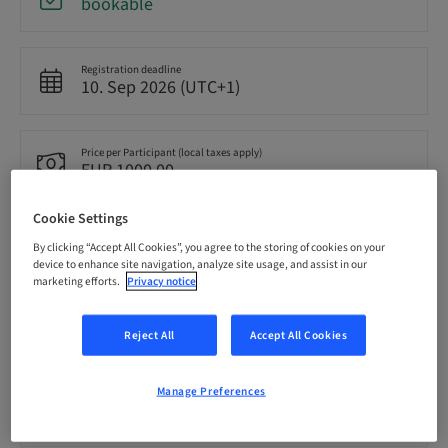
bookable
Registration deadline
10. Sep 2026 (UTC+1)
Price per Participant (local taxes apply)
EUR 1000.00
Cookie Settings
Language
By clicking “Accept All Cookies”, you agree to the storing of cookies on your
French
device to enhance site navigation, analyze site usage, and assist in our
marketing efforts.
Privacy notice
Points
0.00 Points
Reject All
Accept All Cookies
Manage Preferences
Delivery method
Theoretical