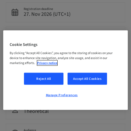
Registration deadline
27. Nov 2026 (UTC+1)
Price per Participant (local taxes apply)
EUR 2599.00
Cookie Settings
By clicking “Accept All Cookies”, you agree to the storing of cookies on your
Language
device to enhance site navigation, analyze site usage, and assist in our
Spanish
marketing efforts.
Privacy notice
Reject All
Accept All Cookies
Points
0.00 Points
Manage Preferences
Delivery method
Theoretical
Audience