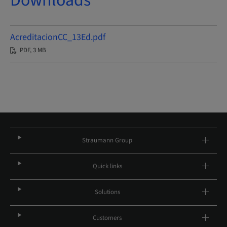
Downloads
AcreditacionCC_13Ed.pdf
PDF, 3 MB
Straumann Group
Quick links
Solutions
Customers