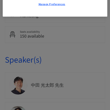
Manage Preferences
Course no.
Marketing
Seats availability
150 available
Speaker(s)
中田 光太郎 先生