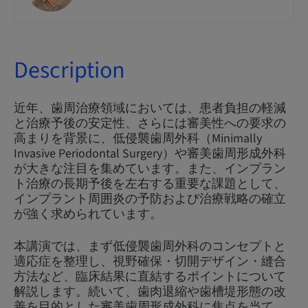
Description
近年、歯周治療領域においては、患者負担の軽減
と治療予後の安定性、さらには審美性への要求の
高まりを背景に、低侵襲歯周外科（Minimally
Invasive Periodontal Surgery）や審美歯周形成外科
が大きな注目を集めています。また、インプラン
ト治療の長期予後を左右する重要な課題として、
インプラント周囲炎の予防および治療戦略の確立
が強く求められています。
本講演では、まず低侵襲歯周外科のコンセプトと
適応症を整理し、視野確保・切開デザイン・縫合
方法など、臨床結果に直結するポイントについて
解説します。続いて、歯肉退縮や歯槽堤形態の改
善を目的とした審美歯周形成外科に焦点を当て、