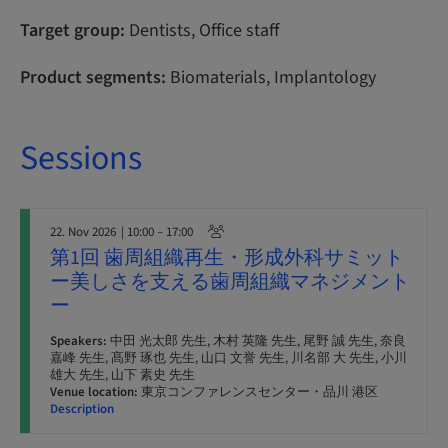
Target group:
Dentists, Office staff
Product segments:
Biomaterials, Implantology
Sessions
22. Nov 2026
| 10:00 – 17:00
第1回 歯周組織再生・形成外科サミット
ー美しさを支える歯周組織マネジメント
ー
Speakers:
中田 光太郎 先生, 木村 英隆 先生, 尾野 誠 先生, 奈良
嘉峰 先生, 髙野 琢也 先生, 山口 文誉 先生, 川名部 大 先生, 小川
雄大 先生, 山下 素史 先生
Venue location:
東京コンファレンスセンター・品川 港区
Description