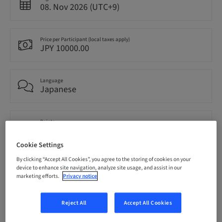
08. Nov 2026 (UTC+9)
Price per Participant (local taxes apply)
JPY 10000.00
Language
Japanese
Points
0.00 Points
Cookie Settings
By clicking “Accept All Cookies”, you agree to the storing of cookies on your
Delivery method
device to enhance site navigation, analyze site usage, and assist in our
Event
marketing efforts.
Privacy notice
Reject All
Accept All Cookies
Audience
National