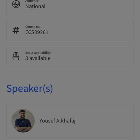
Audience
National
Course no.
CCS09261
Seats availability
3 available
Speaker(s)
Yousef Alkhafaji