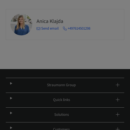
Anica Klajda
Send email
+497614501298
Straumann Group
Quick links
Solutions
Customers