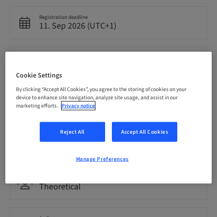
Registration deadline
11. Sep 2026 (UTC+1)
Price per Participant (local taxes apply)
EUR 79.00
Cookie Settings
By clicking “Accept All Cookies”, you agree to the storing of cookies on your
device to enhance site navigation, analyze site usage, and assist in our
Language
German
marketing efforts.
Privacy notice
Reject All
Accept All Cookies
Points
3.00 Points
Manage Preferences
Delivery method
Theoretical