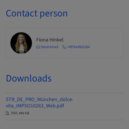
Contact person
Fiona Hinkel
Send email
+497614501264
Downloads
STR_DE_PRO_München_dolce-
vita_IMPSO10263_Web.pdf
PDF, 449 KB