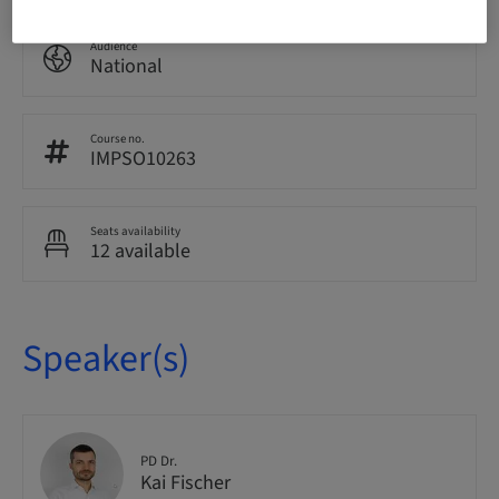
Audience
National
Course no.
IMPSO10263
Seats availability
12 available
Speaker(s)
PD Dr.
Kai Fischer