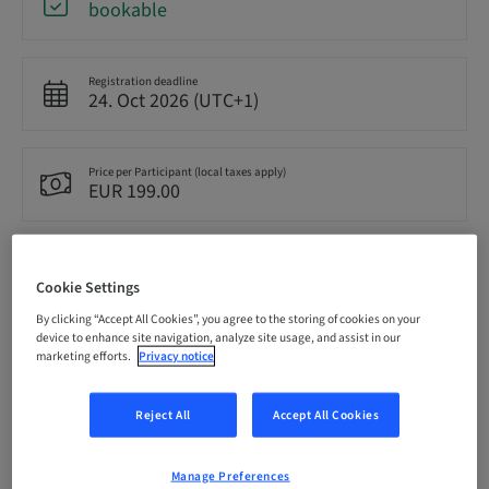
bookable
Registration deadline
24. Oct 2026 (UTC+1)
Price per Participant (local taxes apply)
EUR 199.00
Language
German
Cookie Settings
By clicking “Accept All Cookies”, you agree to the storing of cookies on your
device to enhance site navigation, analyze site usage, and assist in our
Points
marketing efforts.
Privacy notice
8.00 Points
Reject All
Accept All Cookies
Delivery method
Hands on
Manage Preferences