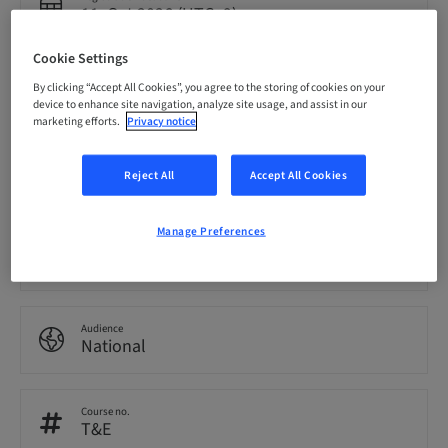
11. Oct 2026 (UTC+9)
Cookie Settings
Price per Participant (local taxes apply)
By clicking “Accept All Cookies”, you agree to the storing of cookies on your
JPY 30000.00
device to enhance site navigation, analyze site usage, and assist in our
marketing efforts.
Privacy notice
Language
Reject All
Accept All Cookies
Japanese
Manage Preferences
Points
0.00 Points
Audience
National
Course no.
T&E