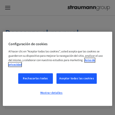
Descarga el manual
llenando la siguiente
Configuración de cookies
información.
Al hacer clic en “Aceptar todas las cookies”, usted acepta que las cookies se
guarden en su dispositivo para mejorar la navegación del sitio, analizar el uso
del mismo, y colaborar con nuestros estudios para marketing.
Aviso de
privacidad
Nombre Completo*
Rechazarlas todas
Aceptar todas las cookies
E-mail*
Mostrar detalles