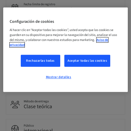
Fecha límite de registro
15. sept. 2026 (UTC+1)
Configuración de cookies
Precio por participante (se aplican impuestos locales)
Al hacer clic en “Aceptar todas las cookies”, usted acepta que las cookies se
EUR 850.00
guarden en su dispositivo para mejorar la navegación del sitio, analizar el uso
del mismo, y colaborar con nuestros estudios para marketing.
Aviso de
privacidad
Idioma
Inglés
Rechazarlas todas
Aceptar todas las cookies
Mostrar detalles
Puntos
0.00 Puntos
Método de entrega
Clase teórica
Público
internacional