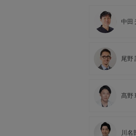
中田
尾野 
髙野 
川名部