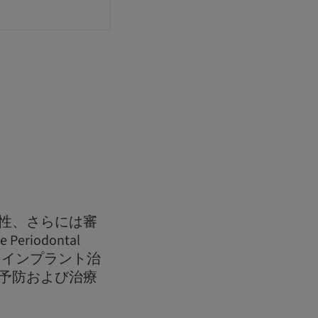
性、さらには審
riodontal
、インプラント治
予防および治療