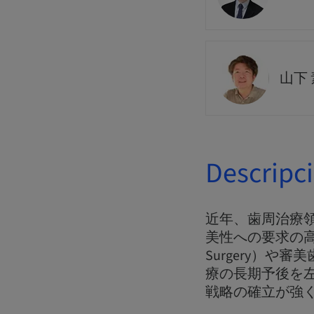
山下 
Descripc
近年、歯周治療
美性への要求の高まりを
Surgery）
療の長期予後を
戦略の確立が強