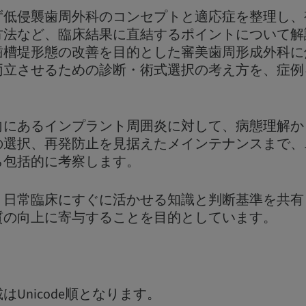
ず低侵襲歯周外科のコンセプトと適応症を整理し、
方法など、臨床結果に直結するポイントについて解
歯槽堤形態の改善を目的とした審美歯周形成外科に
両立させるための診断・術式選択の考え方を、症例
向にあるインプラント周囲炎に対して、病態理解か
の選択、再発防止を見据えたメインテナンスまで、
ら包括的に考察します。
、日常臨床にすぐに活かせる知識と判断基準を共有
質の向上に寄与することを目的としています。
Unicode順となります。