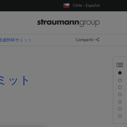
Chile – Español
Compartir
・形成外科サミット
Visión general
ミット
Información del ponente
Descripción
Sesiones
Desplazamiento y lugares
Persona de contacto
Descargas