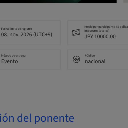
Precio por participante (se aplic
Fecha límite de registro
impuestos locales)
08. nov. 2026 (UTC+9)
JPY 10000.00
Método de entrega
Público
Evento
nacional
ión del ponente