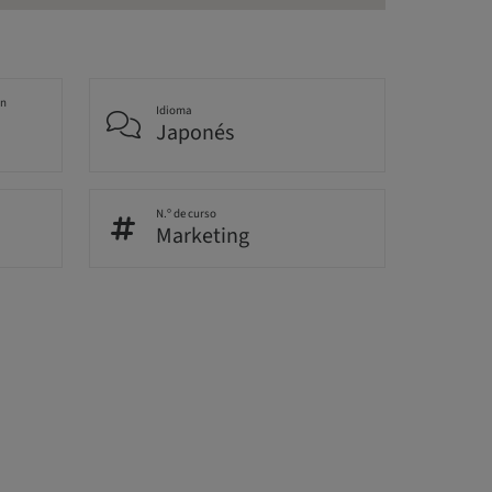
an
Idioma
Japonés
N.º de curso
Marketing