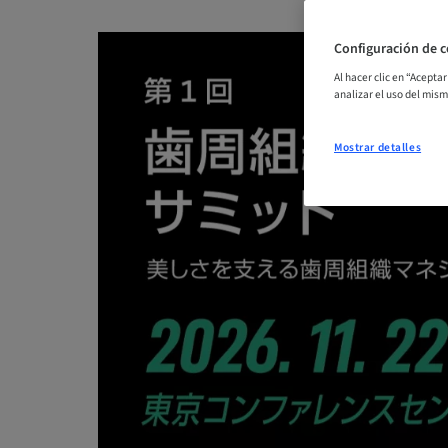
Configuración de c
Al hacer clic en “Acepta
analizar el uso del mis
Mostrar detalles