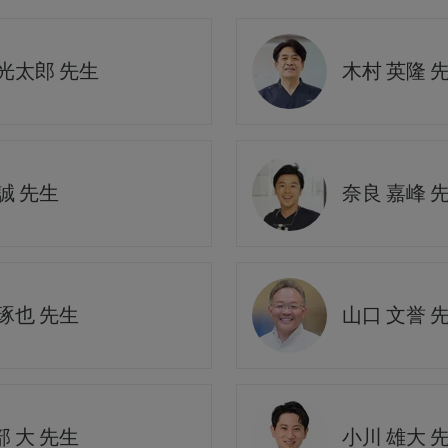
 光太郎 先生
木村 英隆 
誠 先生
奈良 嘉峰 
琢也 先生
山口 文誉 
 大 先生
小川 雄大 