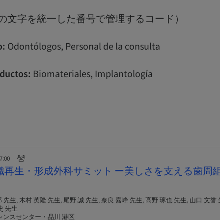
：全ての文字を統一した番号で管理するコード）
o:
Odontólogos, Personal de la consulta
ductos:
Biomateriales, Implantología
17:00
組織再生・形成外科サミット ー美しさを支える歯周
先生, 木村 英隆 先生, 尾野 誠 先生, 奈良 嘉峰 先生, 髙野 琢也 先生, 山口 文誉 
史 先生
レンスセンター・品川 港区