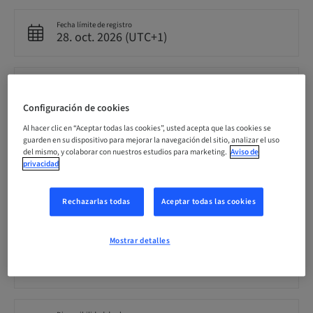
Fecha límite de registro
28. oct. 2026 (UTC+1)
Precio por participante (se aplican impuestos locales)
CHF 900.00
Configuración de cookies
Al hacer clic en “Aceptar todas las cookies”, usted acepta que las cookies se
guarden en su dispositivo para mejorar la navegación del sitio, analizar el uso
Idioma
Alemán
del mismo, y colaborar con nuestros estudios para marketing.
Aviso de
privacidad
Puntos
Rechazarlas todas
Aceptar todas las cookies
7.00 Puntos
Mostrar detalles
Público
nacional