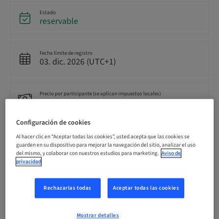
Estado
reservable
Fecha límite de registro
03. dic. 2026 (UTC+1)
Precio por participante (se aplican impuestos locales)
EUR 3450.00
Configuración de cookies
Idioma
Al hacer clic en “Aceptar todas las cookies”, usted acepta que las cookies se
Alemán
guarden en su dispositivo para mejorar la navegación del sitio, analizar el uso
del mismo, y colaborar con nuestros estudios para marketing.
Aviso de
privacidad
Puntos
25.00 Puntos
Rechazarlas todas
Aceptar todas las cookies
Mostrar detalles
Método de entrega