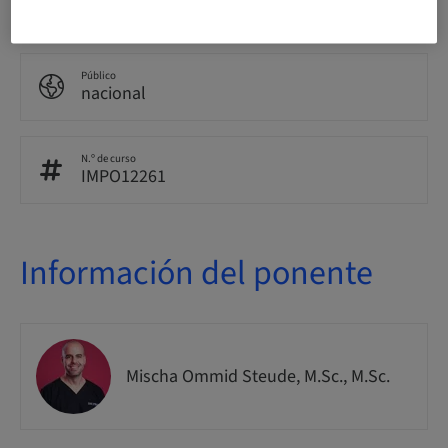
In-patient Surgery
Público
nacional
N.º de curso
IMPO12261
Información del ponente
Mischa Ommid Steude, M.Sc., M.Sc.