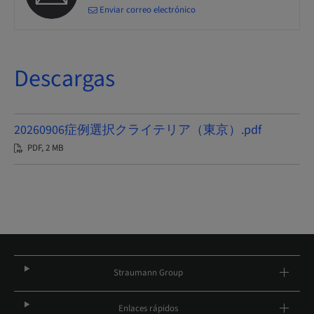
Enviar correo electrónico
Descargas
20260906症例選択クライテリア（東京）.pdf
PDF, 2 MB
Straumann Group
Enlaces rápidos