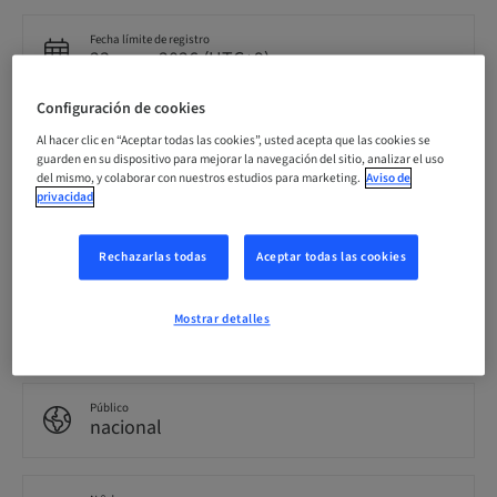
Fecha límite de registro
23. ago. 2026 (UTC+9)
Configuración de cookies
Precio por participante (se aplican impuestos locales)
Al hacer clic en “Aceptar todas las cookies”, usted acepta que las cookies se
JPY 50000.00
guarden en su dispositivo para mejorar la navegación del sitio, analizar el uso
del mismo, y colaborar con nuestros estudios para marketing.
Aviso de
privacidad
Idioma
Japonés
Rechazarlas todas
Aceptar todas las cookies
Puntos
Mostrar detalles
0.00 Puntos
Público
nacional