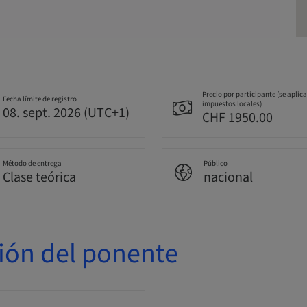
Precio por participante (se aplic
Fecha límite de registro
impuestos locales)
08. sept. 2026 (UTC+1)
CHF 1950.00
Método de entrega
Público
Clase teórica
nacional
ión del ponente