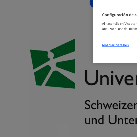
RESERVAR AH
Configuración de c
Al hacer clic en “Acepta
analizar el uso del mis
Mostrar detalles