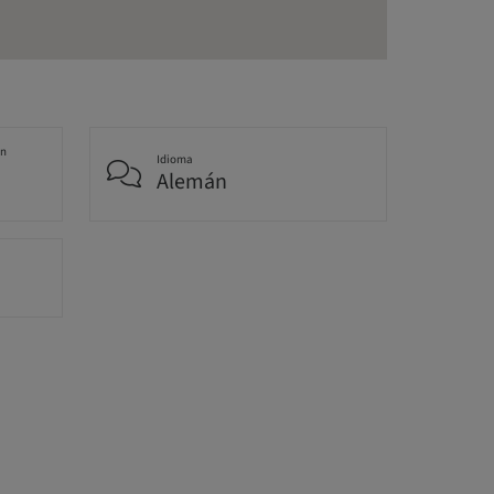
an
Idioma
Alemán