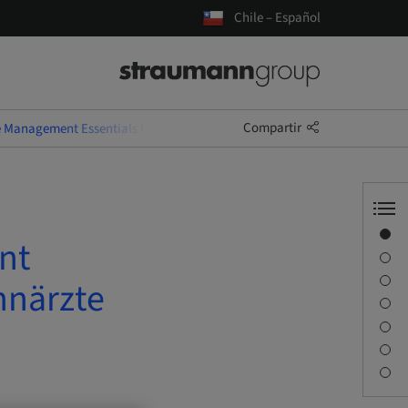
Chile – Español
Compartir
e Management Essentials für unternehmerische Zahnärzte
Visión general
nt
Información del ponente
Descripción
hnärzte
Objetivos de aprendizaje
Sesiones
Desplazamiento y lugares
Persona de contacto