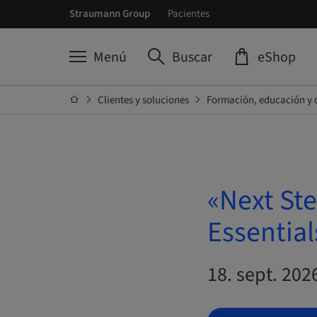
Straumann Group
Pacientes
Menú
Buscar
eShop
Clientes y soluciones
Formación, educación y 
«Next St
Essentia
18. sept. 2026