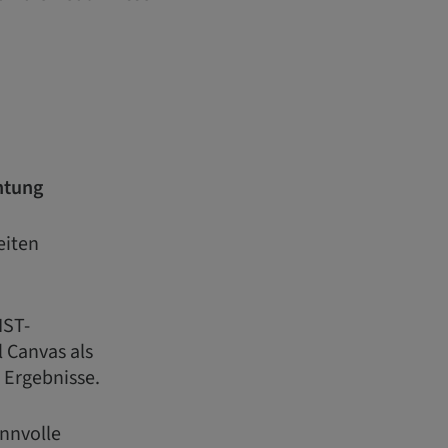
htung
eiten
IST-
 Canvas als
 Ergebnisse.
innvolle