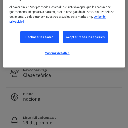
07. oct. 2026 (UTC+1)
Al hacer clic en “Aceptar todas las cookies”, usted acepta que las cookies se
guarden en su dispositivo para mejorar la navegación del sitio, analizar el uso
del mismo, y colaborar con nuestros estudios para marketing.
Aviso de
privacidad
Idioma
Italiano
Rechazarlas todas
Aceptar todas las cookies
Puntos
0.00 Puntos
Mostrar detalles
Método de entrega
Clase teórica
Público
nacional
Disponibilidad de plazas
29 disponible