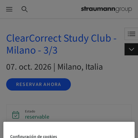
ClearCorrect Study Club -
Milano - 3/3
07. oct. 2026 | Milano, Italia
RESERVAR AHORA
Estado
reservable
Configuración de cookies
Fecha límite de registro