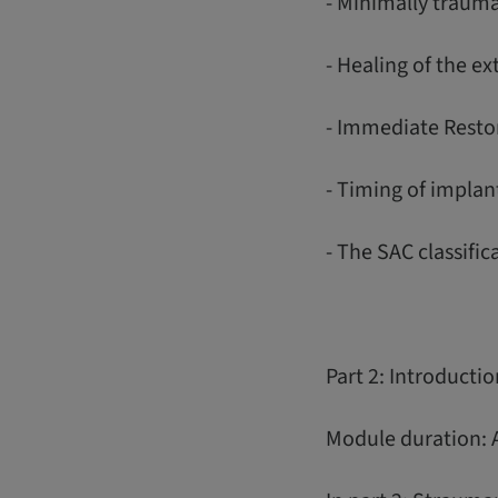
- Minimally trauma
- Healing of the ex
- Immediate Resto
- Timing of implan
- The SAC classific
Part 2: Introducti
Module duration: 