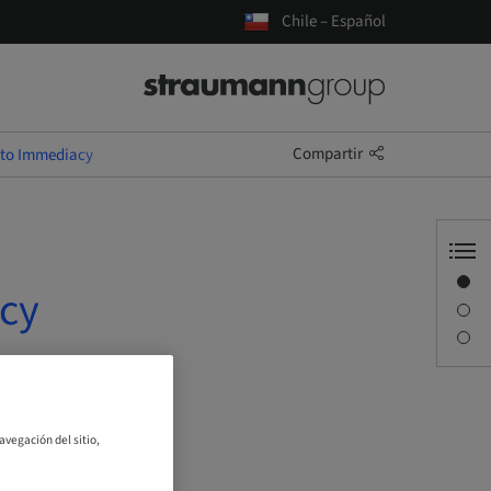
Chile – Español
Compartir
n to Immediacy
Visión general
acy
Descripción
Sesiones
avegación del sitio,