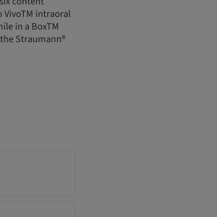
six content
o VivoTM intraoral
mile in a BoxTM
 the Straumann®