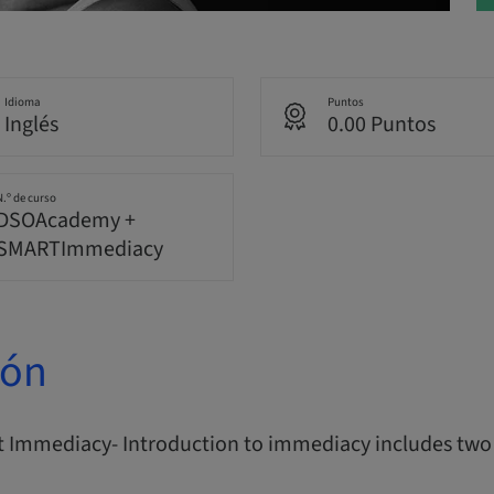
Idioma
Puntos
Inglés
0.00 Puntos
N.º de curso
DSOAcademy +
SMARTImmediacy
ión
Immediacy- Introduction to immediacy includes two 