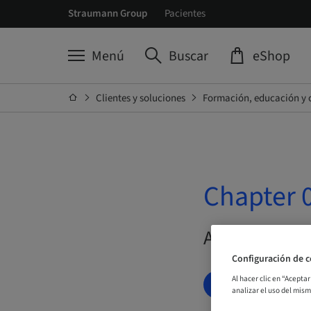
Straumann Group
Pacientes
Menú
Buscar
eShop
Clientes y soluciones
Formación, educación y 
Chapter 
A demanda | 
Configuración de c
Al hacer clic en “Acepta
RESERVAR AH
analizar el uso del mis