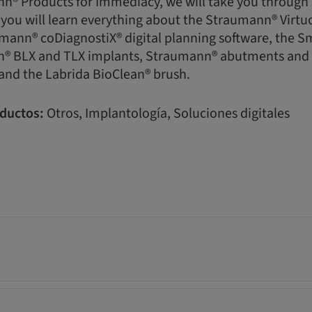
nn® Products for Immediacy, we will take you through 
you will learn everything about the Straumann® Virtu
mann® coDiagnostiX® digital planning software, the S
n® BLX and TLX implants, Straumann® abutments and
 and the Labrida BioClean® brush.
ductos:
Otros, Implantología, Soluciones digitales