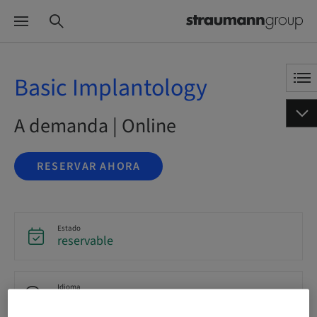
Basic Implantology
A demanda | Online
RESERVAR AHORA
Estado
reservable
Idioma
Inglés