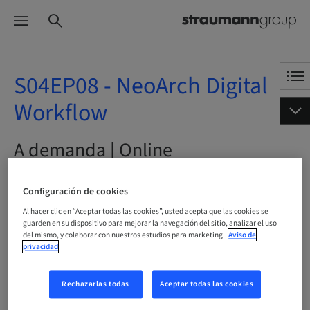
S04EP08 - NeoArch Digital
Workflow
A demanda | Online
RESERVAR AHORA
Configuración de cookies
Al hacer clic en “Aceptar todas las cookies”, usted acepta que las cookies se
guarden en su dispositivo para mejorar la navegación del sitio, analizar el uso
del mismo, y colaborar con nuestros estudios para marketing.
Aviso de
privacidad
Estado
reservable
Rechazarlas todas
Aceptar todas las cookies
Idioma