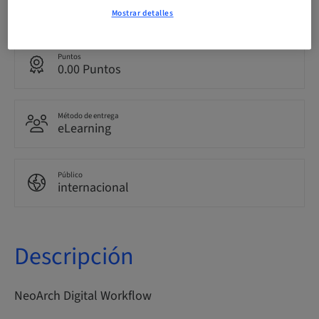
Inglés
Mostrar detalles
Puntos
0.00 Puntos
Método de entrega
eLearning
Público
internacional
Descripción
NeoArch Digital Workflow