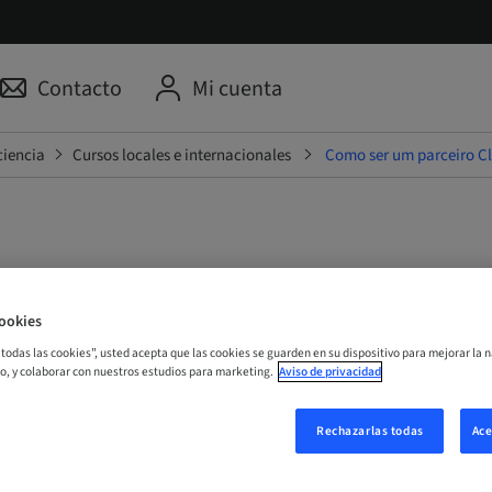
Contacto
Mi cuenta
ciencia
Cursos locales e internacionales
Como ser um parceiro Cl
 um parceiro ClearCorrect?
ookies
r todas las cookies”, usted acepta que las cookies se guarden en su dispositivo para mejorar la n
Online
mo, y colaborar con nuestros estudios para marketing.
Aviso de privacidad
Rechazarlas todas
Ace
ORA