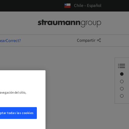
Chile – Español
Compartir
earCorrect?
Visión general
Descripción
Sesiones
avegación del sitio,
Persona de contacto
ptar todas las cookies