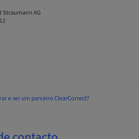
ut Straumann AG
12
rar e ser um parceiro ClearCorrect?
de contacto