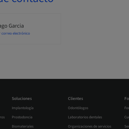
ago Garcia
 correo electrónico
Soluciones
Clientes
Fo
Implantología
Odontólogos
Fo
ros
Prostodoncia
Laboratorios dentales
Cur
Biomateriales
Organizaciones de servicios
Se