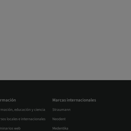
rmación
Marcas internacionales
rmación, educación y ciencia
Straumann
sos locales e internacionales
Neodent
minarios web
Medentika