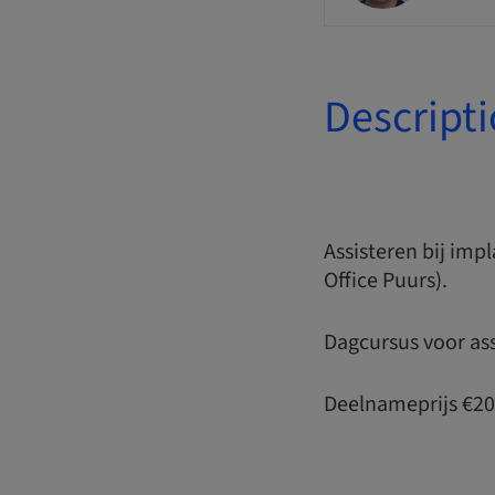
Descript
Assisteren bij im
Office Puurs).
Dagcursus voor ass
Deelnameprijs €200