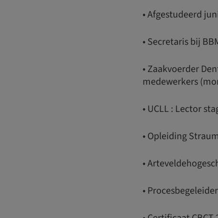
• Afgestudeerd jun
• Secretaris bij B
• Zaakvoerder Den
medewerkers (mon
• UCLL : Lector st
• Opleiding Strau
• Arteveldehogesc
• Procesbegeleide
• Certificaat CBCT