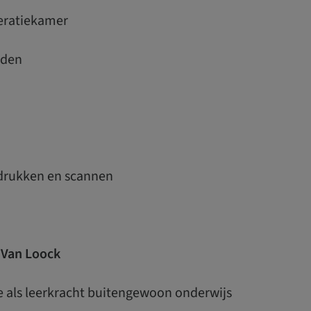
eratiekamer
iden
fdrukken en scannen
 Van Loock
e als leerkracht buitengewoon onderwijs