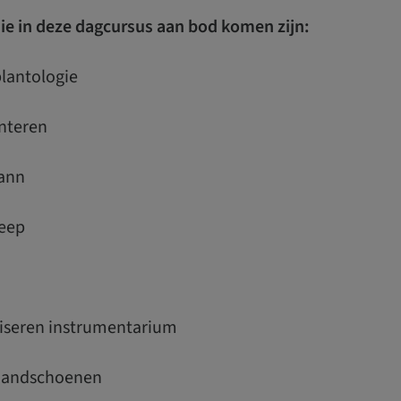
e in deze dagcursus aan bod komen zijn:
plantologie
anteren
mann
reep
iliseren instrumentarium
 handschoenen