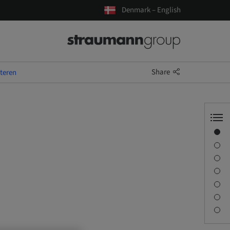
Denmark – English
Share
nteren
Overview
Speaker(s)
Description
Sessions
Journey & Venues
Contact person
Downloads