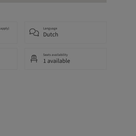
 apply)
Language
Dutch
Seats availability
1 available