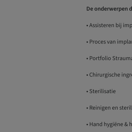
De onderwerpen di
• Assisteren bij im
• Proces van impl
• Portfolio Strau
• Chirurgische ing
• Sterilisatie
• Reinigen en ster
• Hand hygiëne &