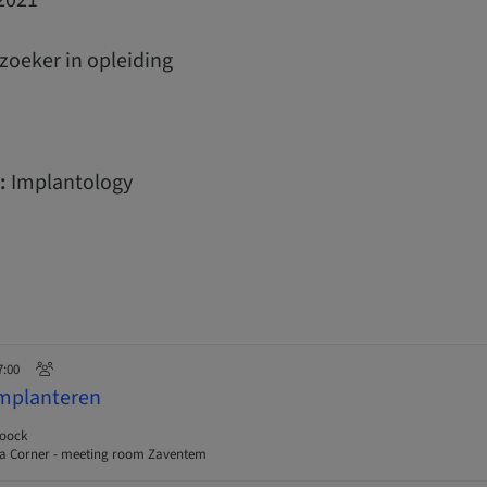
zoeker in opleiding
:
Implantology
7:00
 implanteren
Loock
a Corner - meeting room Zaventem