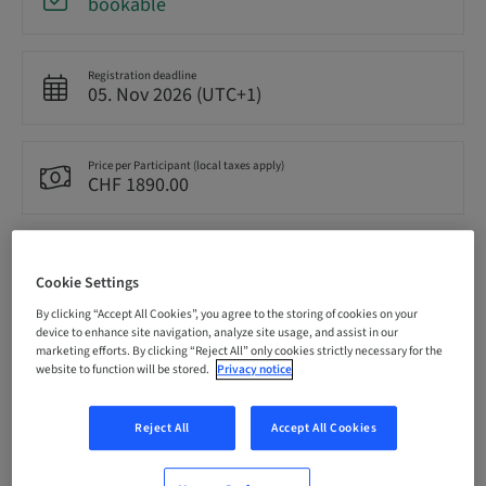
bookable
Registration deadline
05. Nov 2026 (UTC+1)
Price per Participant (local taxes apply)
CHF 1890.00
Language
German
Cookie Settings
By clicking “Accept All Cookies”, you agree to the storing of cookies on your
device to enhance site navigation, analyze site usage, and assist in our
Points
marketing efforts. By clicking “Reject All” only cookies strictly necessary for the
12.00 Points
website to function will be stored.
Privacy notice
Reject All
Accept All Cookies
Audience
National