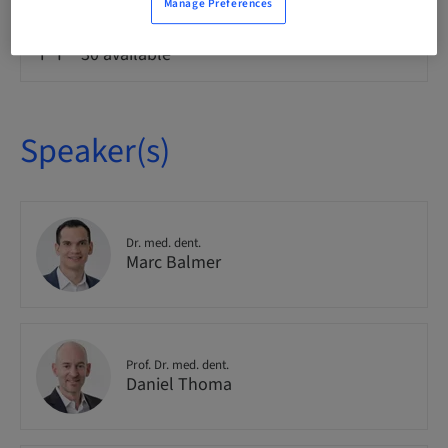
Manage Preferences
Seats availability
30 available
Speaker(s)
Dr. med. dent.
Marc Balmer
Prof. Dr. med. dent.
Daniel Thoma