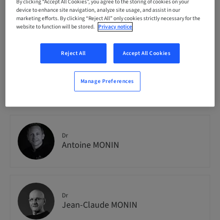
Enjoy_Clinic_MasterC_Full_A_26
By clicking “Accept All Cookies”, you agree to the storing of cookies on your
device to enhance site navigation, analyze site usage, and assist in our
marketing efforts. By clicking “Reject All” only cookies strictly necessary for the
website to function will be stored.
Privacy notice
Seats availability
8 available
Reject All
Accept All Cookies
Manage Preferences
Speaker(s)
Dr
Antoine MONIN
Dr
Jean-Claude MONIN