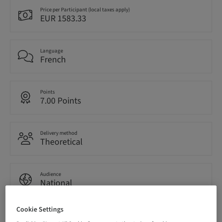
Price per Participant (local taxes apply)
EUR 1583.33
Language
French
Points
7.00 Points
Delivery method
Theoretical
Audience
National
Cookie Settings
Course no.