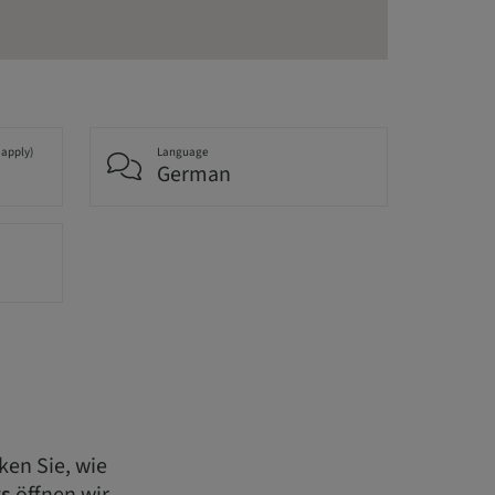
 apply)
Language
German
ken Sie, wie