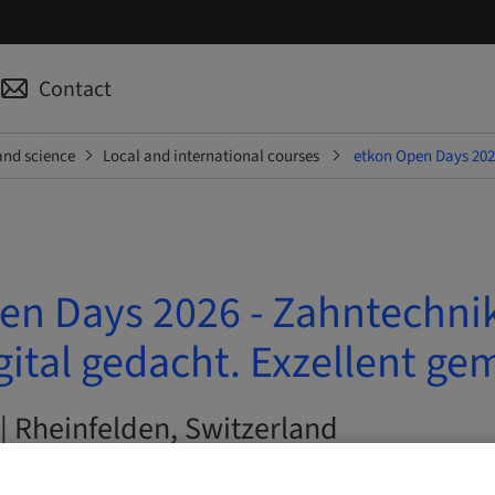
Contact
and science
Local and international courses
etkon Open Days 2026
en Days 2026 - Zahntechnik
gital gedacht. Exzellent ge
| Rheinfelden, Switzerland