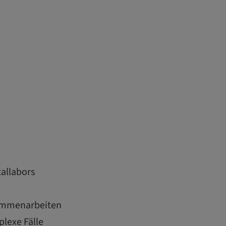
tallabors
usammenarbeiten
plexe Fälle