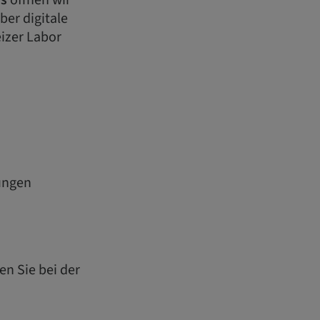
s
öffnen wir
ber digitale
izer Labor
sungen
en Sie bei der