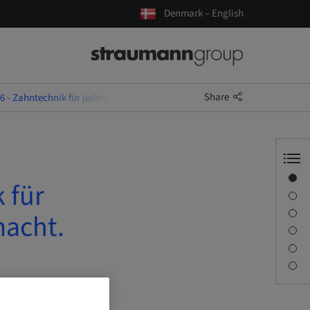
Denmark – English
Share
 - Zahntechnik für jeden. Digital gedacht. Exzellent gemacht.
Overview
 für
Description
Learning objectives
macht.
Sessions
Journey & Venues
Contact person