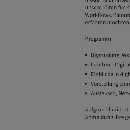
moderne Zahntech
unsere Türen für 
Workflows, Planun
erfahren möchten.
Programm
Begrüssung: W
Lab Tour: Digit
Einblicke in di
Vorstellung chi
Austausch, Netw
Aufgrund limitiert
Anmeldung Ihre g