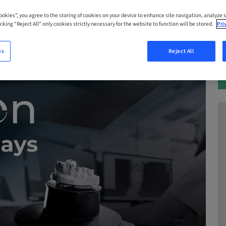
Cookies”, you agree to the storing of cookies on your device to enhance site navigation, analyze s
cking “Reject All” only cookies strictly necessary for the website to function will be stored.
Pri
es
Reject All