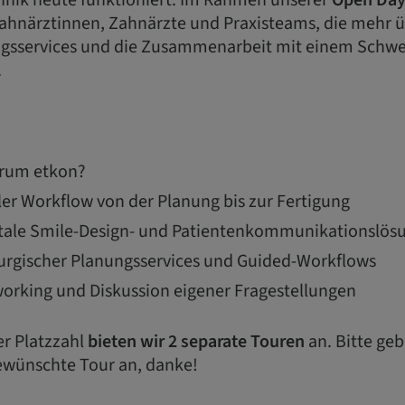
nik heute funktioniert. Im Rahmen unserer
Open Day
Zahnärztinnen, Zahnärzte und Praxisteams, die mehr ü
gsservices und die Zusammenarbeit mit einem Schwe
​
arum etkon?
aler Workflow von der Planung bis zur Fertigung
gitale Smile-Design- und Patientenkommunikationslö
rurgischer Planungsservices und Guided-Workflows
orking und Diskussion eigener Fragestellungen​
er Platzzahl
bieten wir 2 separate Touren
an. Bitte geb
ewünschte Tour an, danke!