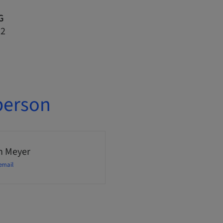
G
22
person
n Meyer
email