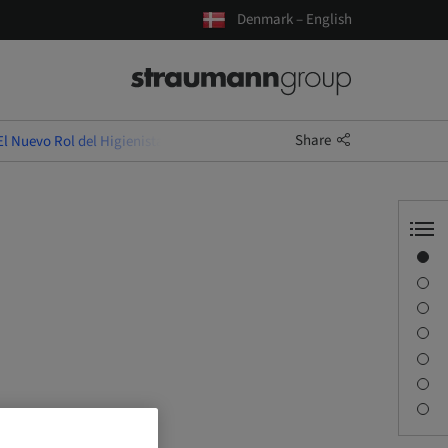
Denmark – English
Share
El Nuevo Rol del Higienista en la Clínica Moderna
Overview
l
Speaker(s)
Description
Learning objectives
Sessions
Journey & Venues
Contact person