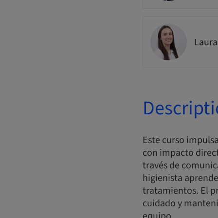
Laur
Descript
Este curso impulsa 
con impacto directo
través de comunica
higienista aprende
tratamientos. El 
cuidado y mantenim
equipo.