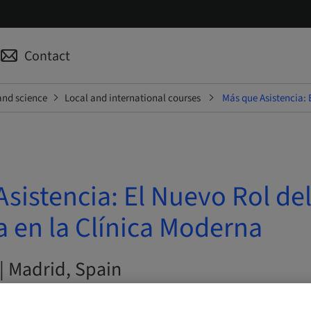
Contact
and science
Local and international courses
Más que Asistencia: 
sistencia: El Nuevo Rol de
a en la Clínica Moderna
| Madrid, Spain