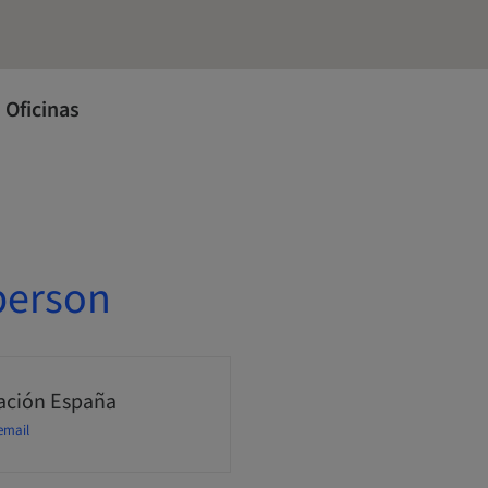
 Oficinas
person
ción España
email