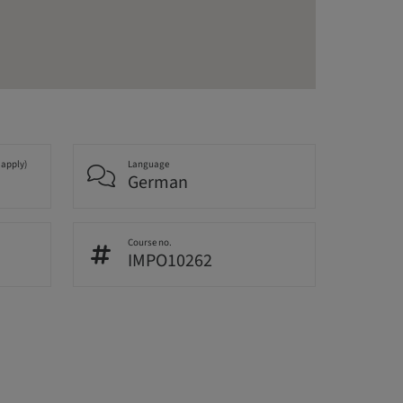
 apply)
Language
German
Course no.
IMPO10262