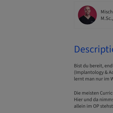
Misch
M.Sc.
Descript
Bist du bereit, en
(Implantology & A
lernt man nur im 
Die meisten Curri
Hier und da nimmst
allein im OP stehs