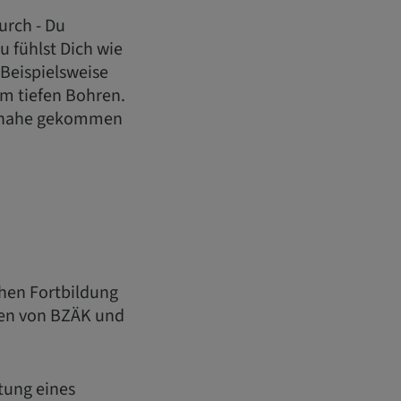
urch - Du
u fühlst Dich wie
. Beispielsweise
im tiefen Bohren.
zu nahe gekommen
chen Fortbildung
en von BZÄK und
itung eines