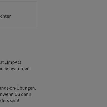
echter
ist „ImpAct
 Denn Schwimmen
 Hands-on-Übungen.
ber wenn Du dann
ders sein!