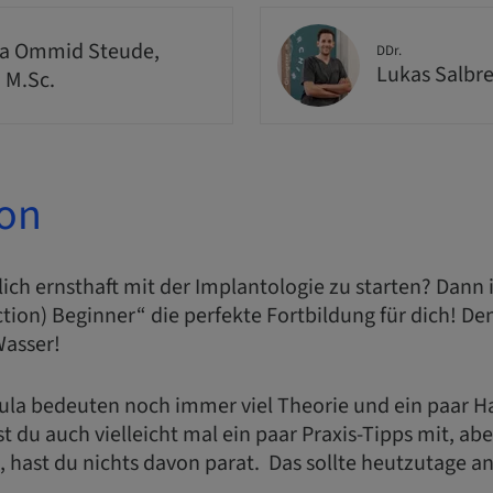
a Ommid Steude,
DDr.
Lukas Salbr
, M.Sc.
ion
dlich ernsthaft mit der Implantologie zu starten? Dann 
ction) Beginner“ die perfekte Fortbildung für dich!
Wasser!
cula bedeuten noch immer viel Theorie und ein paar
 du auch vielleicht mal ein paar Praxis-Tipps mit, a
t, hast du nichts davon parat. Das sollte heutzutage an