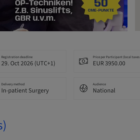
Registration deadline
Price per Participant (local taxes
29. Oct 2026 (UTC+1)
EUR 3950.00
Delivery method
Audience
In-patient Surgery
National
s)