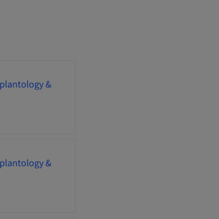
mplantology &
mplantology &