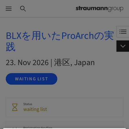
BLXを用いたProArchの実
践
23. Nov 2026 | 港区, Japan
WAITING LIST
Status
waiting list
Registration deadline