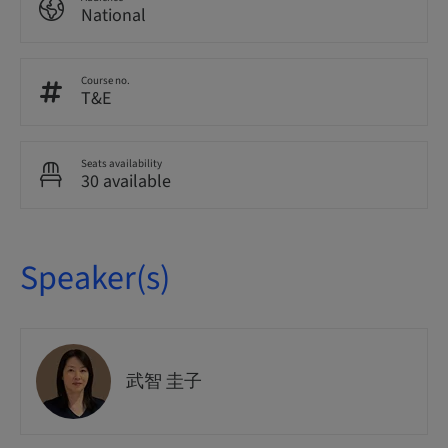
National
Course no.
T&E
Seats availability
30 available
Speaker(s)
武智 圭子