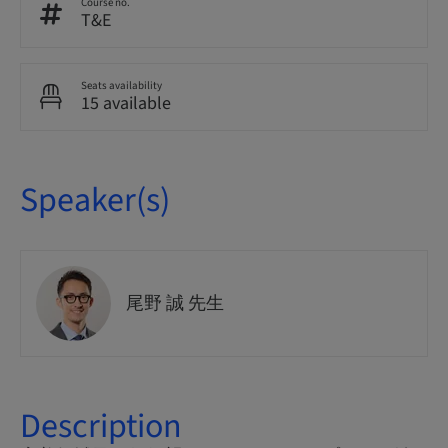
Course no.
T&E
Seats availability
15 available
Speaker(s)
尾野 誠 先生
Description