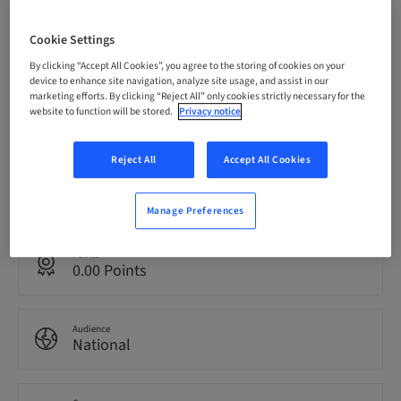
Registration deadline
Cookie Settings
20. Sep 2026 (UTC+9)
By clicking “Accept All Cookies”, you agree to the storing of cookies on your
device to enhance site navigation, analyze site usage, and assist in our
marketing efforts. By clicking “Reject All” only cookies strictly necessary for the
Price per Participant (local taxes apply)
website to function will be stored.
Privacy notice
JPY 50000.00
Reject All
Accept All Cookies
Language
Japanese
Manage Preferences
Points
0.00 Points
Audience
National