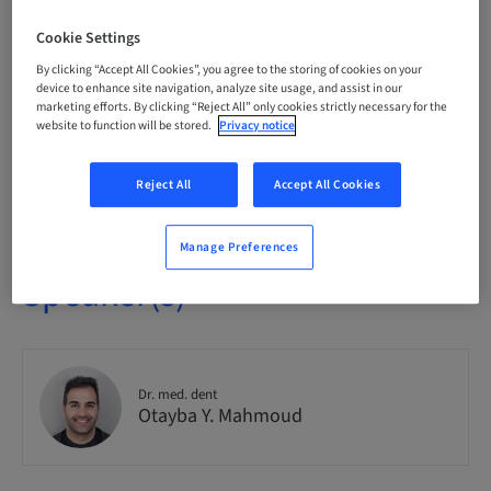
7.00 Points
Cookie Settings
By clicking “Accept All Cookies”, you agree to the storing of cookies on your
Audience
device to enhance site navigation, analyze site usage, and assist in our
National
marketing efforts. By clicking “Reject All” only cookies strictly necessary for the
website to function will be stored.
Privacy notice
Seats availability
15 available
Reject All
Accept All Cookies
Manage Preferences
Speaker(s)
Dr. med. dent
Otayba Y. Mahmoud