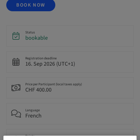
BOOK NOW
Status
bookable
Registration deadline
16. Sep 2026 (UTC+1)
Price per Participant (local taxes apply)
CHF 400.00
Language
French
Points