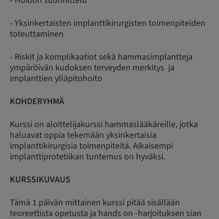
- Hoidon suunnittelu
- Yksinkertaisten implanttikirurgisten toimenpiteiden
toteuttaminen
- Riskit ja komplikaatiot sekä hammasimplantteja
ympäröivän kudoksen terveyden merkitys ja
implanttien ylläpitohoito
KOHDERYHMÄ
Kurssi on aloittelijakurssi hammaslääkäreille, jotka
haluavat oppia tekemään yksinkertaisia
implanttikirurgisia toimenpiteitä. Aikaisempi
implanttiprotetiikan tuntemus on hyväksi.
KURSSIKUVAUS
Tämä 1 päivän mittainen kurssi pitää sisällään
teoreettista opetusta ja hands on -harjoituksen sian