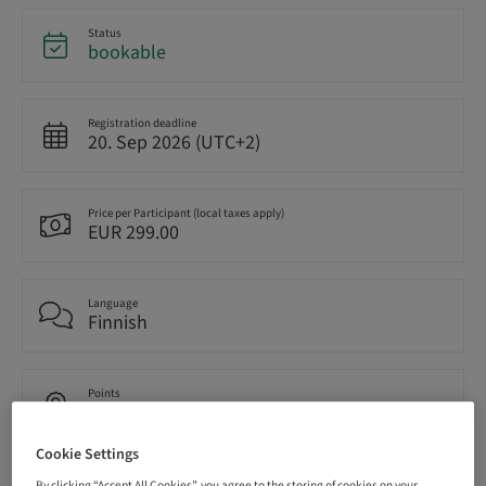
Status
bookable
Registration deadline
20. Sep 2026 (UTC+2)
Price per Participant (local taxes apply)
EUR 299.00
Language
Finnish
Points
1.00 Points
Cookie Settings
Delivery method