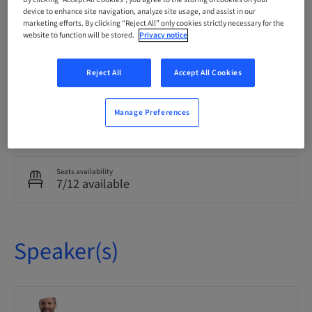
By clicking “Accept All Cookies”, you agree to the storing of cookies on your
Theoretical
device to enhance site navigation, analyze site usage, and assist in our
marketing efforts. By clicking “Reject All” only cookies strictly necessary for the
website to function will be stored.
Privacy notice
Audience
National
Reject All
Accept All Cookies
Manage Preferences
Course no.
SMARTImplantology
Seats availability
7/12 available
Speaker(s)