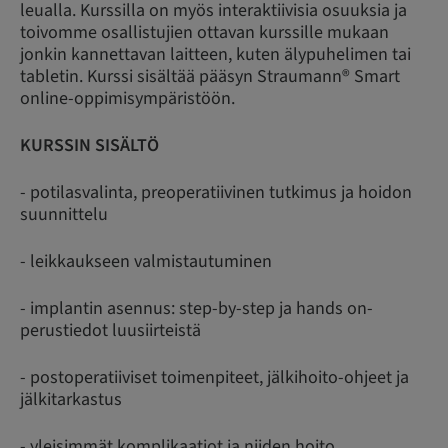
leualla. Kurssilla on myös interaktiivisia osuuksia ja
toivomme osallistujien ottavan kurssille mukaan
jonkin kannettavan laitteen, kuten älypuhelimen tai
tabletin. Kurssi sisältää pääsyn Straumann® Smart
online-oppimisympäristöön.
KURSSIN SISÄLTÖ
- potilasvalinta, preoperatiivinen tutkimus ja hoidon
suunnittelu
- leikkaukseen valmistautuminen
- implantin asennus: step-by-step ja hands on-
perustiedot luusiirteistä
- postoperatiiviset toimenpiteet, jälkihoito-ohjeet ja
jälkitarkastus
- yleisimmät komplikaatiot ja niiden hoito