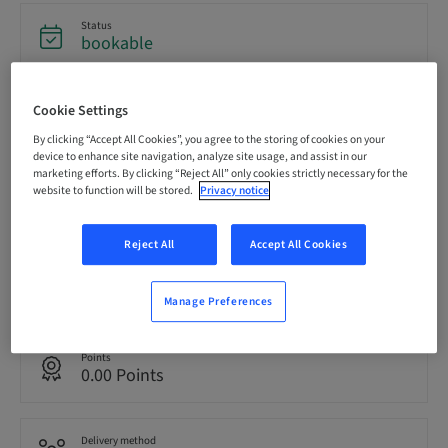
Status
bookable
Cookie Settings
Registration deadline
20. Nov 2026 (UTC+1)
By clicking “Accept All Cookies”, you agree to the storing of cookies on your
device to enhance site navigation, analyze site usage, and assist in our
marketing efforts. By clicking “Reject All” only cookies strictly necessary for the
website to function will be stored.
Privacy notice
Price per Participant (local taxes apply)
CHF 0.00
Reject All
Accept All Cookies
Language
German
Manage Preferences
Points
0.00 Points
Delivery method