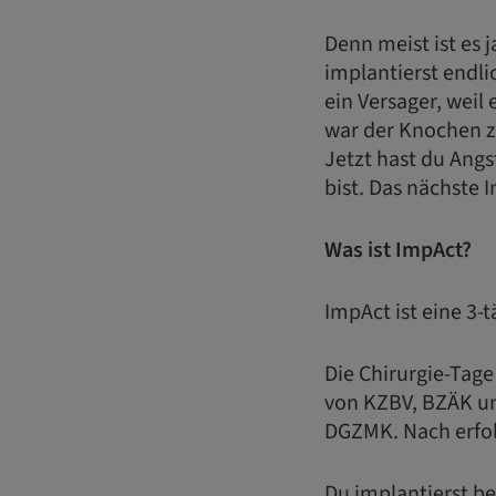
Denn meist ist es 
implantierst endli
ein Versager, weil 
war der Knochen z
Jetzt hast du Angs
bist. Das nächste 
Was ist ImpAct?
ImpAct ist eine 3-
Die Chirurgie-Tage
von KZBV, BZÄK u
DGZMK. Nach erfol
Du implantierst be