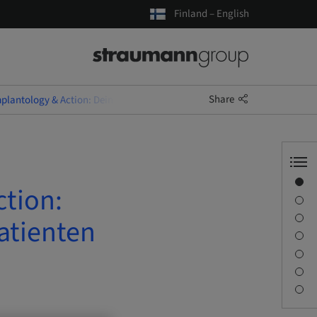
Finland – English
Share
plantology & Action: Deine ersten Implantate direkt am Patienten
Overview
ction:
Speaker(s)
Description
atienten
Sessions
Journey & Venues
Contact person
Downloads