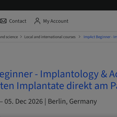
Contact
My Account
and science
Local and international courses
ImpAct Beginner - Im
eginner - Implantology & A
ten Implantate direkt am P
– 05. Dec 2026 | Berlin, Germany