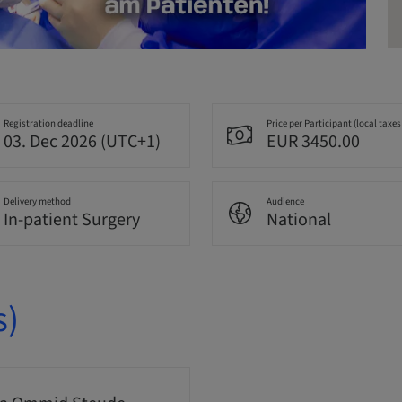
Registration deadline
Price per Participant (local taxes
03. Dec 2026 (UTC+1)
EUR 3450.00
Delivery method
Audience
In-patient Surgery
National
s)