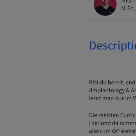
Misch
M.Sc.
Descript
Bist du bereit, en
(Implantology & A
lernt man nur im 
Die meisten Curri
Hier und da nimmst
allein im OP stehs