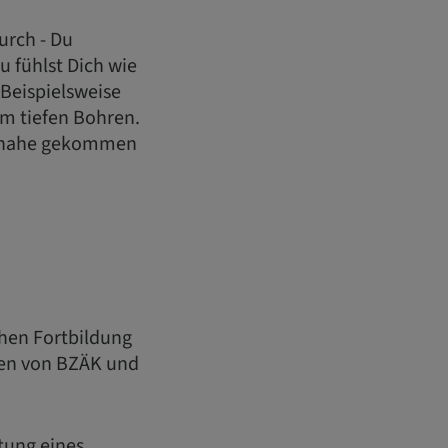
urch - Du
u fühlst Dich wie
. Beispielsweise
im tiefen Bohren.
zu nahe gekommen
chen Fortbildung
en von BZÄK und
itung eines