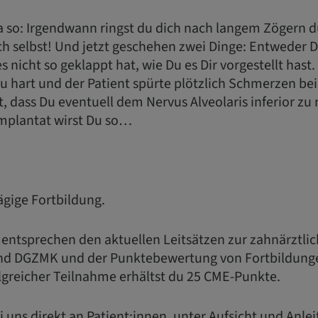
ja so: Irgendwann ringst du dich nach langem Zögern d
ch selbst! Und jetzt geschehen zwei Dinge: Entweder D
es nicht so geklappt hat, wie Du es Dir vorgestellt hast
u hart und der Patient spürte plötzlich Schmerzen be
t, dass Du eventuell dem Nervus Alveolaris inferior 
Implantat wirst Du so…
tägige Fortbildung.
 entsprechen den aktuellen Leitsätzen zur zahnärztli
nd DGZMK und der Punktebewertung von Fortbildung
greicher Teilnahme erhältst du 25 CME-Punkte.
i uns direkt an Patient:innen, unter Aufsicht und Anle