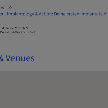
7:00
r - Implantology & Action: Deine ersten Implantate d
d Steude, M.Sc., M.Sc.
 Dental Hub/Die Praxis Berlin
& Venues