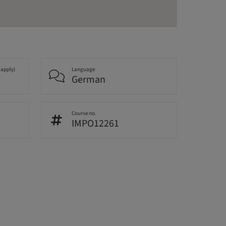
 apply)
Language
German
Course no.
IMPO12261