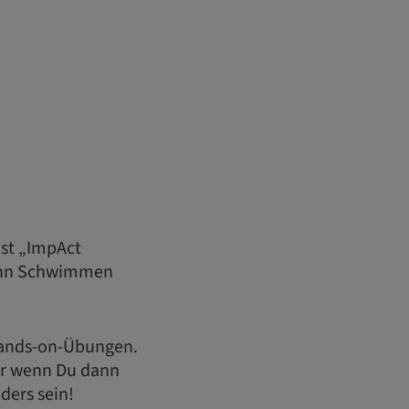
ist „ImpAct
 Denn Schwimmen
 Hands-on-Übungen.
ber wenn Du dann
ders sein!