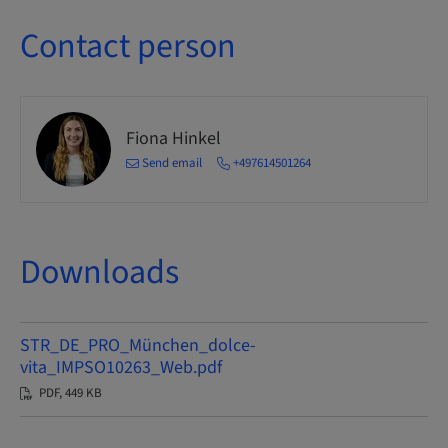
Contact person
Fiona Hinkel
Send email
+497614501264
Downloads
STR_DE_PRO_München_dolce-
vita_IMPSO10263_Web.pdf
PDF, 449 KB