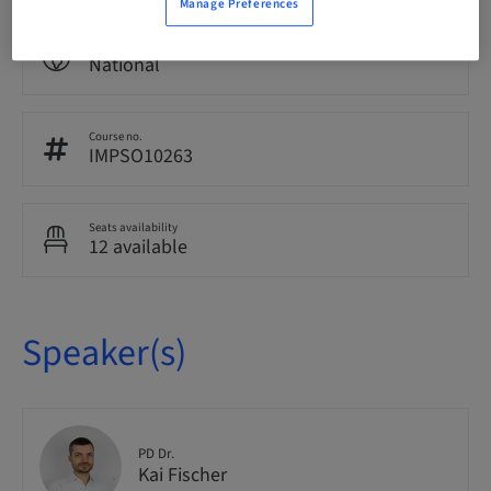
Manage Preferences
Audience
National
Course no.
IMPSO10263
Seats availability
12 available
Speaker(s)
PD Dr.
Kai Fischer