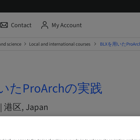
Contact
My Account
and science
Local and international courses
BLXを用いたProAr
いたProArchの実践
 | 港区, Japan