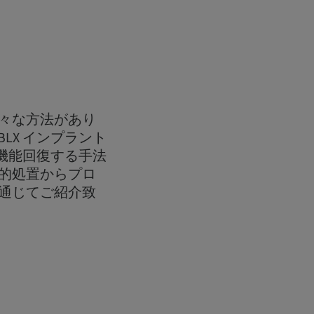
々な方法があり
 BLX インプラント
り機能回復する手法
的処置からプロ
通じてご紹介致