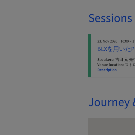
Sessions
23. Nov 2026
| 10:00 – 1
BLXを用いたPr
Speakers:
吉田 元 先
Venue location:
スト
Description
Journey 