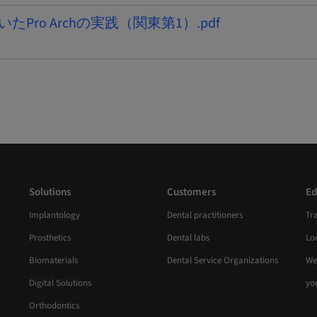
を用いたPro Archの実践（関東第1）.pdf
Solutions
Customers
Ed
Implantology
Dental practitioners
Tr
Prosthetics
Dental labs
Loc
Biomaterials
Dental Service Organizations
We
Digital Solutions
yo
Orthodontics