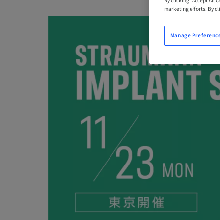
By clicking “Accept All 
marketing efforts. By cli
Manage Preferenc