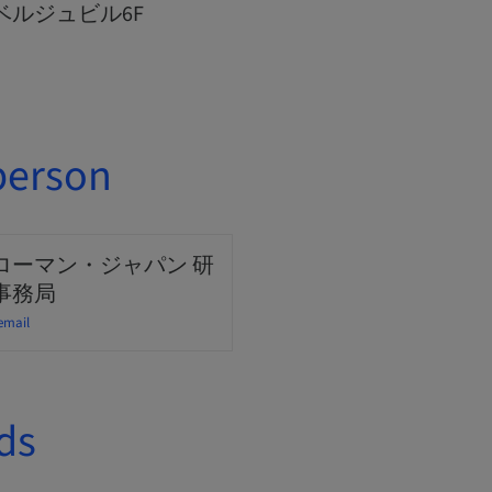
田ベルジュビル6F
person
ローマン・ジャパン 研
事務局
email
ds