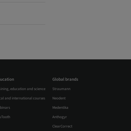
ucation
Global brands
aining, education and science
Straumann
al and international courses
Neodent
binars
Medentika
uTooth
Anthogyr
ClearCorrect