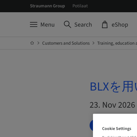
Straumann Group
Potilaat
Menu
Search
eShop
Customers and Solutions
Training, education 
BLXを用
23. Nov 2026
WAITING LIST
Cookie Settings