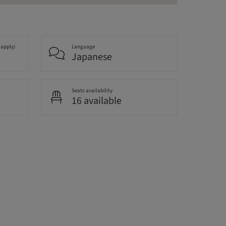
 apply)
Language
Japanese
Seats availability
16 available