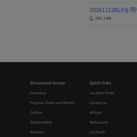
20261123BLX
PDF, 2 MB
Straumann Group
Quick links
Company
Location finder
Purpose, Vision and Mission
Contact us
Culture
eShops
Sustainability
MyAccount
Business
youTooth