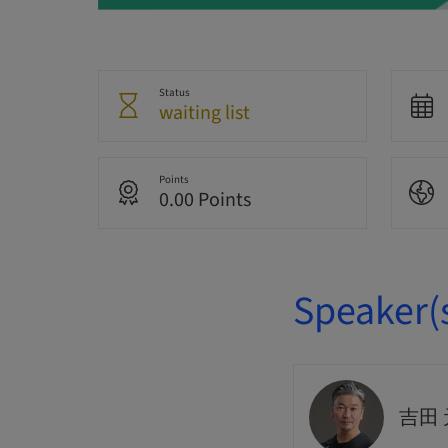
Status
waiting list
Points
0.00 Points
Speaker(
吉田 