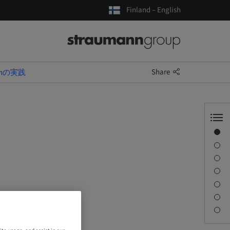
Finland – English
Share
chの実践
Overview
Speaker(s)
Description
Sessions
Journey & Venues
Contact person
Downloads