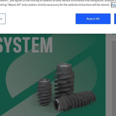
Cookies”, you agree to the storing of cookies on your device to enhance site navigation, analyze s
cking “Reject All” only cookies strictly necessary for the website to function will be stored.
Pri
es
Reject All