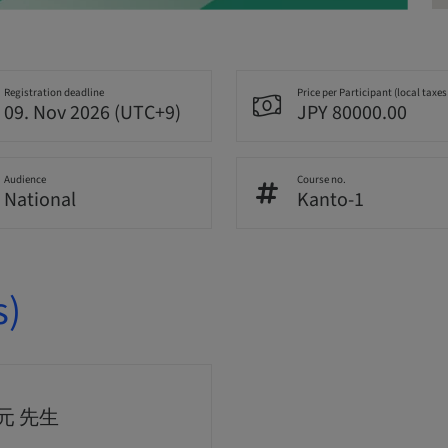
Registration deadline
Price per Participant (local taxes
09. Nov 2026 (UTC+9)
JPY 80000.00
Audience
Course no.
National
Kanto-1
s)
元 先生