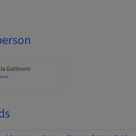
person
ia Gattinoni
email
ds