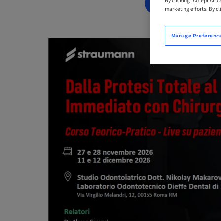
By clicking “Accept All 
BOOK NOW
marketing efforts. By cli
Manage Preferenc