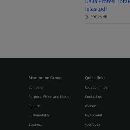
Dalla Protesi Tota
Ielasi.pdf
PDF, 26 MB
Straumann Group
Quick links
Company
Location finder
Purpose, Vision and Mission
Contact us
Culture
eShops
Sustainability
MyAccount
Business
youTooth