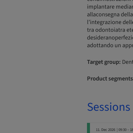
implantare mediant
allaconsegna della
l’integrazione del
tra odontoiatra e
desideranoperfezio
adottando un appro
Target group:
Dent
Product segments
Sessions
11. Dec 2026
| 09:30 – 1