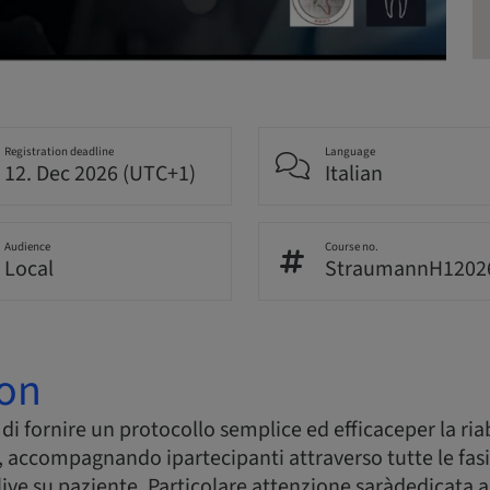
Registration deadline
Language
12. Dec 2026 (UTC+1)
Italian
Audience
Course no.
Local
StraumannH1202
ion
 di fornire un protocollo semplice ed efficaceper la ria
 accompagnando ipartecipanti attraverso tutte le fas
ive su paziente. Particolare attenzione saràdedicata a