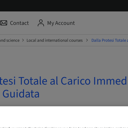
Contact
My Account
and science
Local and international courses
Dalla Protesi Totale
tesi Totale al Carico Immed
a Guidata
– 12. Dec 2026 | Roma, Italy