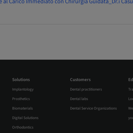
le al Carico Immediato con Chirurgia Guidata_Dr.i Casu
Solutions
Customers
Ed
Implantology
Dental practitioners
Tr
Prosthetics
Dental labs
Loc
Biomaterials
Dental Service Organizations
We
Digital Solutions
yo
Orthodontics