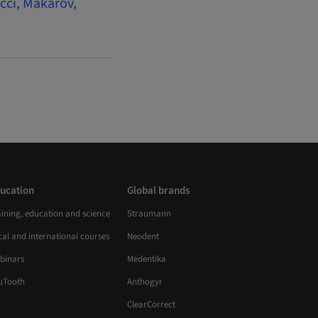
cci, Makarov,
ucation
Global brands
aining, education and science
Straumann
al and international courses
Neodent
binars
Medentika
uTooth
Anthogyr
ClearCorrect