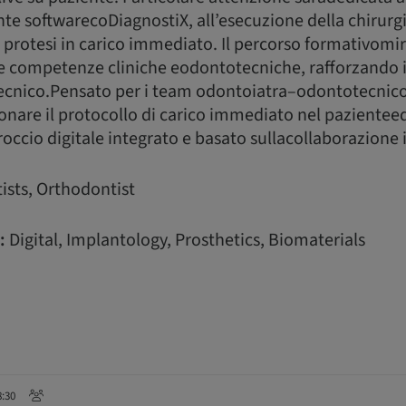
e softwarecoDiagnostiX, all’esecuzione della chirurgi
 protesi in carico immediato. Il percorso formativomira
le competenze cliniche eodontotecniche, rafforzando i
tecnico.Pensato per i team odontoiatra–odontotecnic
nare il protocollo di carico immediato nel pazientee
ccio digitale integrato e basato sullacollaborazione i
ists, Orthodontist
:
Digital, Implantology, Prosthetics, Biomaterials
8:30