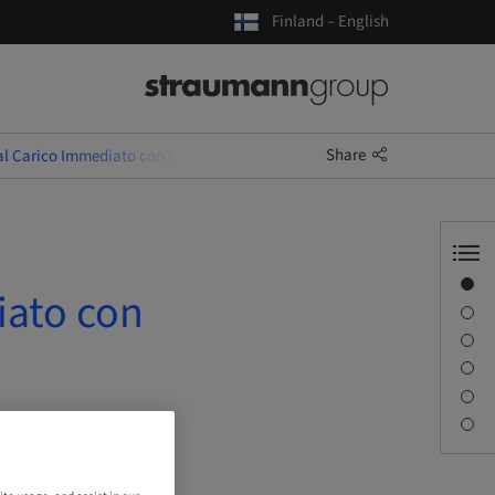
Finland – English
Share
 al Carico Immediato con Chirurgia Guidata
Overview
iato con
Description
Sessions
Journey & Venues
Contact person
Downloads