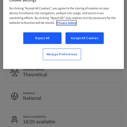
Cookie Settings
24. Oct 2026 (UTC+1)
By clicking “Accept All Cookies”, you agree to the storing of cookies on your
device to enhance site navigation, analyze site usage, and assist in our
marketing efforts. By clicking “Reject All” only cookies strictly necessary for the
Language
website to function will be stored.
Privacy notice
Italian
Reject All
Accept All Cookies
Points
0.00 Points
Manage Preferences
Delivery method
Theoretical
Audience
National
Seats availability
18/20 available