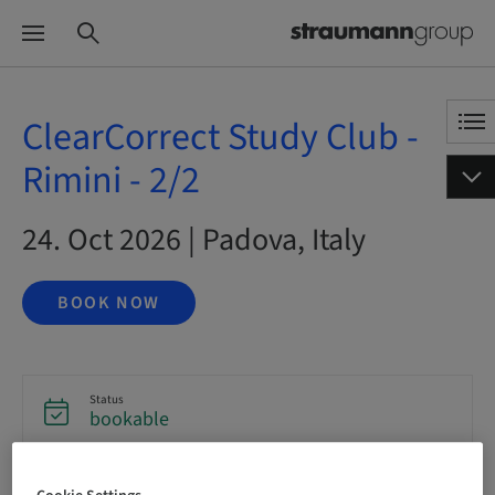
ClearCorrect Study Club -
Rimini - 2/2
24. Oct 2026 | Padova, Italy
BOOK NOW
Status
bookable
Registration deadline