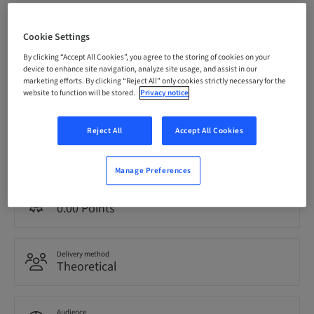
Registration deadline
10. Oct 2026 (UTC+1)
Cookie Settings
By clicking “Accept All Cookies”, you agree to the storing of cookies on your
device to enhance site navigation, analyze site usage, and assist in our
Price per Participant (local taxes apply)
marketing efforts. By clicking “Reject All” only cookies strictly necessary for the
EUR 1200.00
website to function will be stored.
Privacy notice
Reject All
Accept All Cookies
Language
Italian
Manage Preferences
Points
0.00 Points
Delivery method
Theoretical
Audience