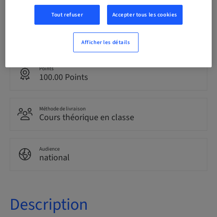
Tout refuser
Accepter tous les cookies
Langue
Italien
Afficher les détails
Points
100.00 Points
Méthode de livraison
Cours théorique en classe
Audience
national
Description