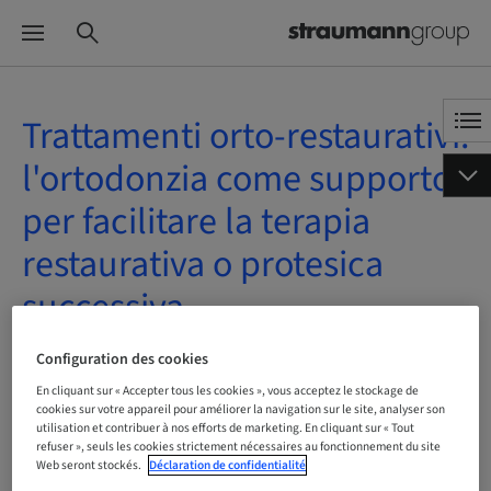
Trattamenti orto-restaurativi:
l'ortodonzia come supporto
per facilitare la terapia
restaurativa o protesica
successiva
Sur demande | Online
Configuration des cookies
En cliquant sur « Accepter tous les cookies », vous acceptez le stockage de
cookies sur votre appareil pour améliorer la navigation sur le site, analyser son
utilisation et contribuer à nos efforts de marketing. En cliquant sur « Tout
refuser », seuls les cookies strictement nécessaires au fonctionnement du site
Statut
Web seront stockés.
Déclaration de confidentialité
Réservation possible