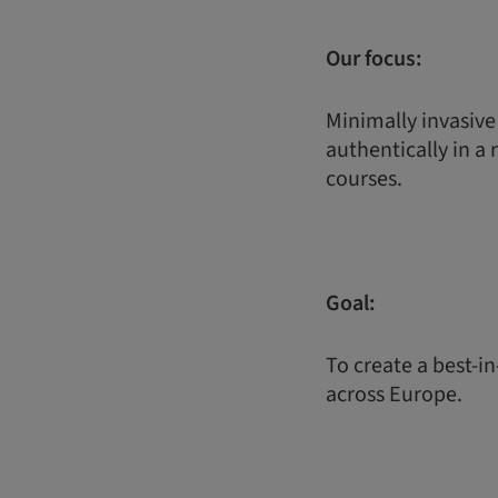
Our focus:
Minimally invasive
authentically in a 
courses.
Goal:
To create a best-in
across Europe.