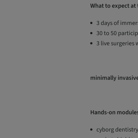
What to expect at
3 days of immers
30 to 50 partic
3 live surgeries 
minimally invasive
Hands-on modules
cyborg dentistry