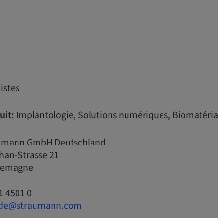
istes
uit:
Implantologie, Solutions numériques, Biomatéri
umann GmbH Deutschland
han-Strasse 21
llemagne
1 4501 0
.de@straumann.com