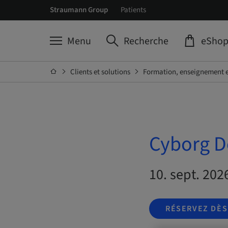
Straumann Group
Patients
Menu
Recherche
eSho
Clients et solutions
Formation, enseignement e
Cyborg D
10. sept. 202
RÉSERVEZ DÈ