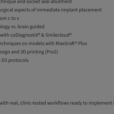
echnique and socket seal abutment
surgical aspects of immediate implant placement
rom c to x
logy vs. brain guided
g with coDiagnostiX® & Smilecloud®
chniques on models with MaxGraft® Plus
esign and 3D printing (Pro2)
 D3 protocols
 with real, clinic-tested workflows ready to implement 