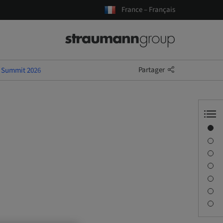
France – Français
Partager
y Summit 2026
Aperçu
Conférencier(s)
Description
Séances
Trajet et sites
Personne à contacter
Téléchargements