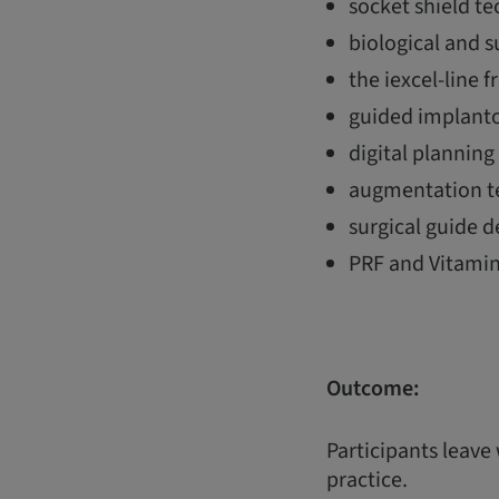
socket shield t
biological and 
the iexcel-line f
guided implanto
digital plannin
augmentation te
surgical guide d
PRF and Vitamin
Outcome:
Participants leave
practice.