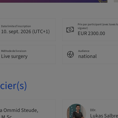
Prix par participant (avec taxes l
Date limite d’inscription
vigueur)
10. sept. 2026 (UTC+1)
EUR 2300.00
Méthode de livraison
Audience
Live surgery
national
ier(s)
a Ommid Steude,
DDr.
Lukas Salbr
, M.Sc.