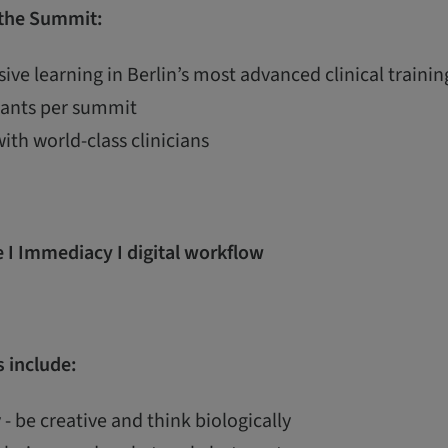
 the Summit:
ive learning in Berlin’s most advanced clinical train
ipants per summit
with world-class clinicians
 I Immediacy I digital workflow
 include:
 - be creative and think biologically