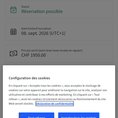
Statut
Réservation possible
Date limite d’inscription
08. sept. 2026 (UTC+1)
Prix par participant (avec taxes locales en vigueur)
CHF 1950.00
Langue
Allemand
Configuration des cookies
En cliquant sur « Accepter tous les cookies », vous acceptez le stockage de
cookies sur votre appareil pour améliorer la navigation sur le site, analyser son
Points
utilisation et contribuer à nos efforts de marketing. En cliquant sur « Tout
12.50 Points
refuser », seuls les cookies strictement nécessaires au fonctionnement du site
Web seront stockés.
Déclaration de confidentialité
Méthode de livraison
Tout refuser
Accepter tous les cookies