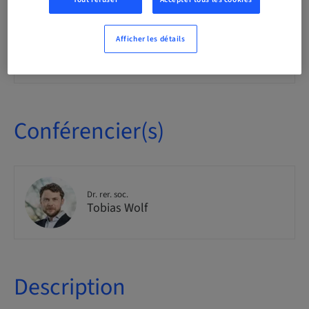
Cours théorique en classe
Afficher les détails
Audience
national
Conférencier(s)
Dr. rer. soc.
Tobias Wolf
Description