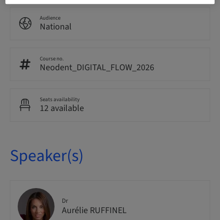
Audience
National
Course no.
Neodent_DIGITAL_FLOW_2026
Seats availability
12 available
Speaker(s)
Dr
Aurélie RUFFINEL