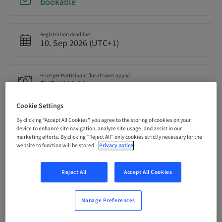
bookable
Registration deadline
10. Sep 2026 (UTC+1)
Price per Participant (local taxes apply)
EUR 1000.00
Cookie Settings
Language
By clicking “Accept All Cookies”, you agree to the storing of cookies on your
French
device to enhance site navigation, analyze site usage, and assist in our
marketing efforts. By clicking “Reject All” only cookies strictly necessary for the
website to function will be stored.
Privacy notice
Points
0.00 Points
Reject All
Accept All Cookies
Delivery method
Manage Preferences
Theoretical