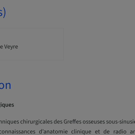
s)
e Veyre
ion
giques
chniques chirurgicales des Greffes osseuses sous-sinus
connaissances d’anatomie clinique et de radio 