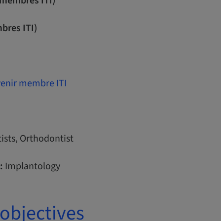
n membres ITI)
bres ITI)
enir membre ITI
ists, Orthodontist
:
Implantology
objectives