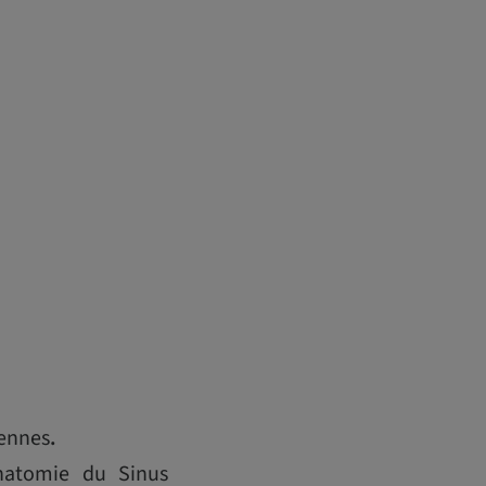
iennes
.
anatomie du Sinus