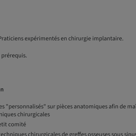
Praticiens expérimentés en chirurgie implantaire.
 prérequis.
on
s "personnalisés" sur pièces anatomiques afin de maît
niques chirurgicales
tit comité
techniques chirurgicales de greffes osseuses sous sinu