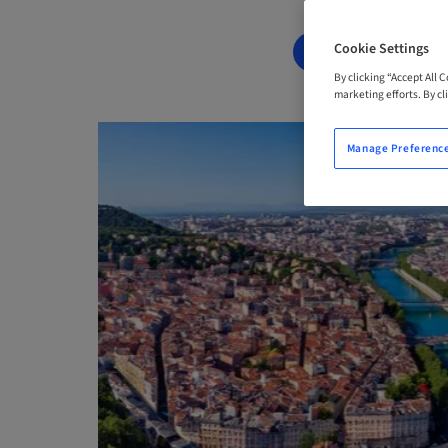
Cookie Settings
BOOK NOW
By clicking “Accept All 
marketing efforts. By cli
Manage Preferenc