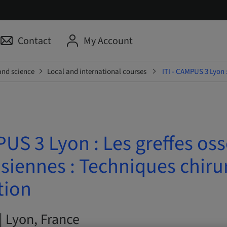
Contact
My Account
and science
Local and international courses
ITI - CAMPUS 3 Lyon :
PUS 3 Lyon : Les greffes os
siennes : Techniques chiru
tion
| Lyon, France