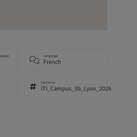
 apply)
Language
French
Course no.
ITI_Campus_3b_Lyon_2026