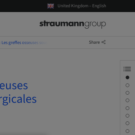
United Kingdom – English
Share
 Les greffes osseuses sous sinusiennes : Techniques chirurgicales et Diss
Overview
seuses
Speaker(s)
Description
rgicales
Learning objectives
Sessions
Journey & Venues
Contact person
Downloads